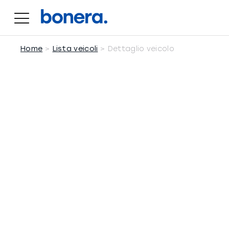
Salta
al
contenuto
Home
Lista veicoli
Dettaglio veicolo