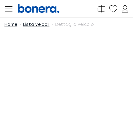
Salta
al
contenuto
Home
Lista veicoli
Dettaglio veicolo