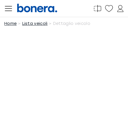
Salta
al
contenuto
Home
Lista veicoli
Dettaglio veicolo