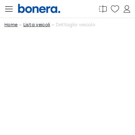
Salta
al
contenuto
Home
Lista veicoli
Dettaglio veicolo