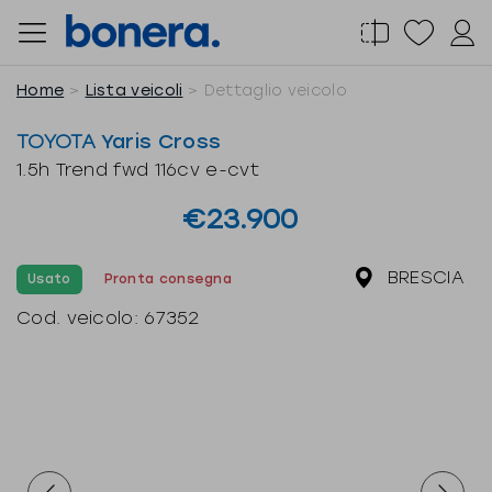
Salta
al
contenuto
Home
Lista veicoli
Dettaglio veicolo
TOYOTA
Yaris Cross
1.5h Trend fwd 116cv e-cvt
€23.900
BRESCIA
Usato
Pronta consegna
Cod. veicolo:
67352