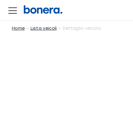
Salta
al
contenuto
Home
Lista veicoli
Dettaglio veicolo