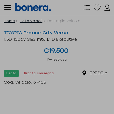
Salta
al
contenuto
Home
Lista veicoli
Dettaglio veicolo
TOYOTA
Proace City Verso
1.5D 100cv S&S mt6 L1 D Executive
€19.500
IVA esclusa
BRESCIA
Usato
Pronta consegna
Cod. veicolo:
67405