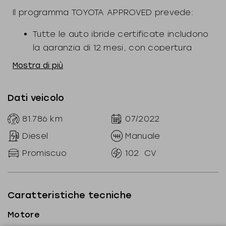
Il programma TOYOTA APPROVED prevede:
Tutte le auto ibride certificate includono
la garanzia di 12 mesi, con copertura
completa anche per le componenti ibride,
Mostra di più
un'assistenza stradale 24/7 e
chilometraggio illimitato
Dati veicolo
Toyota Financial Services ti permette di
usufruire per le vetture Toyota Approved
81.786
km
07/2022
del programma di finanziamento Re-Drive,
Diesel
Manuale
l’unico che offre il Valore Futuro Garantito
Promiscuo
102
CV
sull’usato
Tutte le auto ibride approvate Toyota
Approved possono usufruire della
Caratteristiche tecniche
Garanzia Toyota Relax fino a 10 anni dalla
prima immatricolazione, effettuando la
Motore
regolare manutenzione presso i nostri