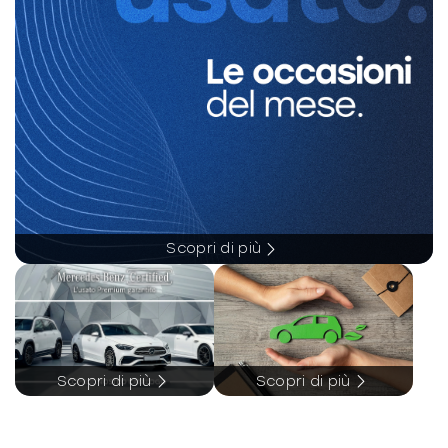
-
Freno di stazionamento elettrico
-
Garanzia 3 anni o 100.000 km
-
Garanzia 5 anni o 100.000 km sulle
componenti ibride
-
Illuminazione abitacolo
-
Impianto audio con 9 altoparlanti
-
Impianto di navigazione con touchscreen
Scopri di più
-
Indicatore pressione pneumatici
-
Interni in pelle
-
Isolante acustico vano motore
Scopri di più
Scopri di più
-
Keyless system
-
Kit riparazione pneumatici / tirefit