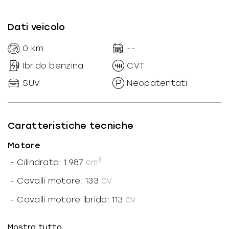
Dati veicolo
0
km
--
Ibrido benzina
CVT
SUV
Neopatentati
Caratteristiche tecniche
Motore
3
-
Cilindrata: 1.987
cm
-
Cavalli motore: 133
CV
-
Cavalli motore ibrido: 113
CV
-
Cavalli totali: 180
CV
Mostra tutto