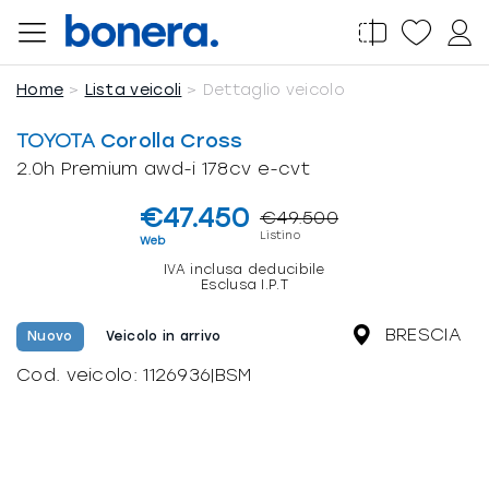
Salta
al
contenuto
Home
Lista veicoli
Dettaglio veicolo
TOYOTA
Corolla Cross
2.0h Premium awd-i 178cv e-cvt
€47.450
€49.500
Listino
Web
IVA inclusa deducibile
Esclusa I.P.T
BRESCIA
Nuovo
Veicolo in arrivo
Cod. veicolo:
1126936|BSM