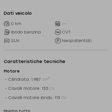
Dati veicolo
0
km
--
Ibrido benzina
CVT
SUV
Neopatentati
Caratteristiche tecniche
Motore
3
-
Cilindrata: 1.987
cm
-
Cavalli motore: 133
CV
-
Cavalli motore ibrido: 113
CV
-
Cavalli totali: 180
CV
Mostra tutto