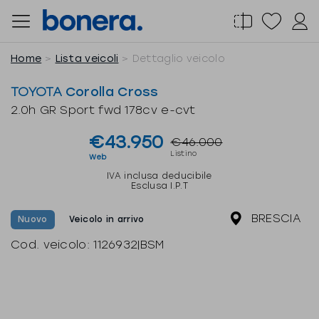
Salta
al
contenuto
Home
Lista veicoli
Dettaglio veicolo
TOYOTA
Corolla Cross
2.0h GR Sport fwd 178cv e-cvt
€43.950
€46.000
Listino
Web
IVA inclusa deducibile
Esclusa I.P.T
BRESCIA
Nuovo
Veicolo in arrivo
Cod. veicolo:
1126932|BSM