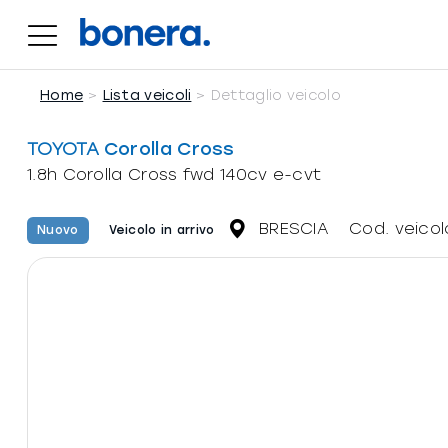
Salta
al
1.8h Corolla Cross fwd 140cv e-cvt
contenuto
Home
Lista veicoli
Dettaglio veicolo
TOYOTA
Corolla Cross
1.8h Corolla Cross fwd 140cv e-cvt
BRESCIA
Cod. veicol
Nuovo
Veicolo in arrivo