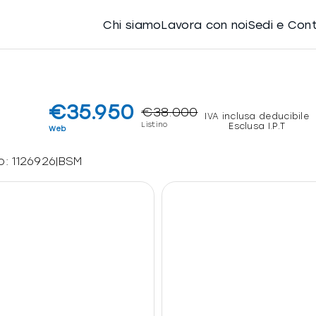
Chi siamo
Lavora con noi
Sedi e Con
€35.950
€38.000
IVA inclusa deducibile
Listino
Esclusa I.P.T
Web
o:
1126926|BSM