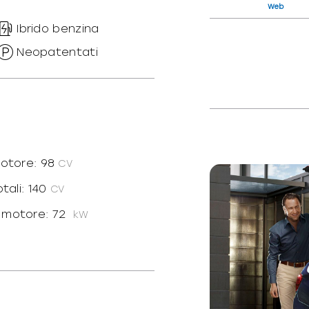
Web
Ibrido benzina
Neopatentati
motore: 98
CV
tali: 140
CV
 motore: 72
kW
totale: 103
kW
dotte: N
scali: 19
CF