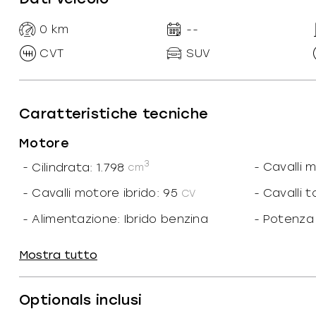
0
km
--
CVT
SUV
Caratteristiche tecniche
Motore
3
-
Cilindrata: 1.798
-
Cavalli 
cm
-
Cavalli motore ibrido: 95
-
Cavalli to
CV
-
Alimentazione: Ibrido benzina
-
Potenza
-
Potenza motore ibrido: 70
-
Potenza 
kW
Mostra tutto
-
Cilindri: 4
-
Marce ri
-
Trazione: Anteriore
-
Cavalli fi
Optionals inclusi