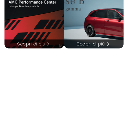
-
Impianto di navigazione
-
Indicatore pressione pneumatici
-
Interni in pelle e tessuto
-
Keyless system
Scopri di più
Scopri di più
-
Kit riparazione pneumatici / tirefit
-
Luci di emergenza
-
Luci diurne
-
Pacchetto sicurezza
-
Personalizzazione colori esterni
-
Porta USB
-
Portabicchieri
-
Portellone bagagliaio elettrico