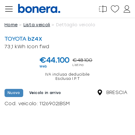
Salta
al
contenuto
Home
Lista veicoli
Dettaglio veicolo
TOYOTA
bZ4X
73,1 kWh Icon fwd
€44.100
€48.100
Listino
Web
IVA inclusa deducibile
Esclusa I.P.T
BRESCIA
Nuovo
Veicolo in arrivo
Cod. veicolo:
1126902|BSM