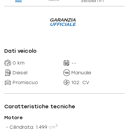
Esclusa I.P.T
Web
Dati veicolo
0
km
--
Diesel
Manuale
Promiscuo
102
CV
Caratteristiche tecniche
Motore
3
-
Cilindrata: 1.499
cm