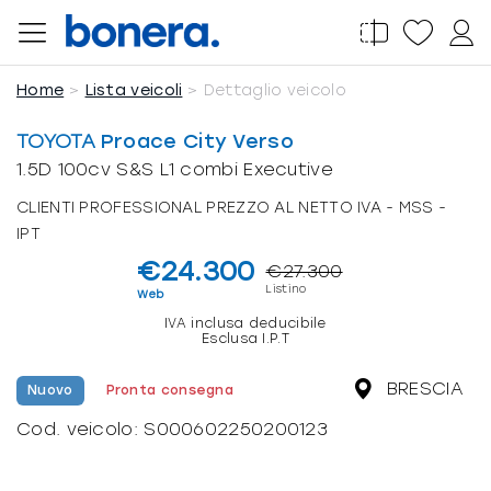
Salta
al
contenuto
Home
Lista veicoli
Dettaglio veicolo
TOYOTA
Proace City Verso
1.5D 100cv S&S L1 combi Executive
CLIENTI PROFESSIONAL PREZZO AL NETTO IVA - MSS -
IPT
€24.300
€27.300
Listino
Web
IVA inclusa deducibile
Esclusa I.P.T
BRESCIA
Nuovo
Pronta consegna
Cod. veicolo:
S000602250200123