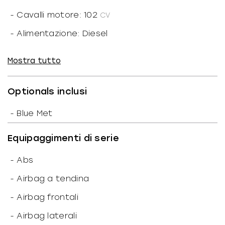
-
Cavalli motore: 102
CV
-
Alimentazione: Diesel
-
Potenza motore: 75
kW
Mostra tutto
-
Cilindri: 4
-
Marce ridotte: N
Optionals inclusi
-
N. marce: 6
-
Blue Met
-
Trazione: Anteriore
Equipaggimenti di serie
-
Cavalli fiscali: 16
CF
-
Abs
-
Coppia: 250/1750
-
Airbag a tendina
-
N. giri: 3.750
1/min
-
Airbag frontali
-
Valvole: 4
-
Airbag laterali
-
Rapporto peso/potenza: 13.00
kW/T