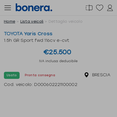
Salta
al
contenuto
Home
Lista veicoli
Dettaglio veicolo
TOYOTA
Yaris Cross
1.5h GR Sport fwd 116cv e-cvt
€25.500
IVA inclusa deducibile
BRESCIA
Usato
Pronta consegna
Cod. veicolo:
D000602221100002