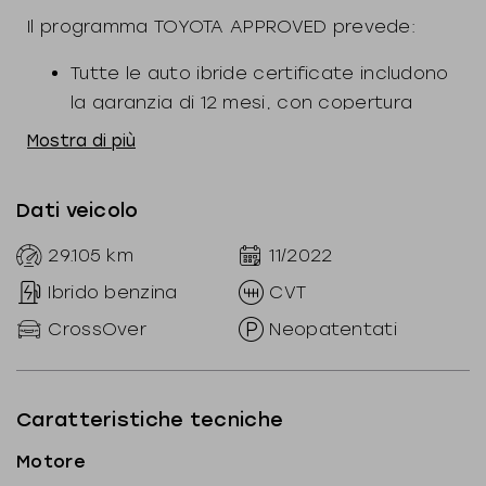
Il programma TOYOTA APPROVED prevede:
Tutte le auto ibride certificate includono
la garanzia di 12 mesi, con copertura
completa anche per le componenti ibride,
Mostra di più
un'assistenza stradale 24/7 e
chilometraggio illimitato
Dati veicolo
Toyota Financial Services ti permette di
usufruire per le vetture Toyota Approved
29.105
km
11/2022
del programma di finanziamento Re-Drive,
Ibrido benzina
CVT
l’unico che offre il Valore Futuro Garantito
CrossOver
Neopatentati
sull’usato
Tutte le auto ibride approvate Toyota
Approved possono usufruire della
Caratteristiche tecniche
Garanzia Toyota Relax fino a 10 anni dalla
prima immatricolazione, effettuando la
Motore
regolare manutenzione presso i nostri