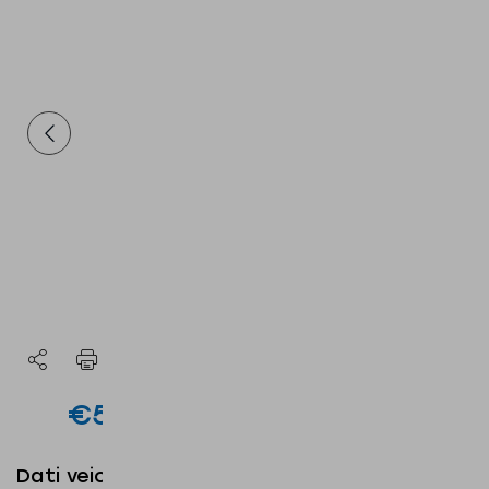
€53.650
IVA inclusa deducibile
I.P.T e messa su strada esclusi
Dati veicolo