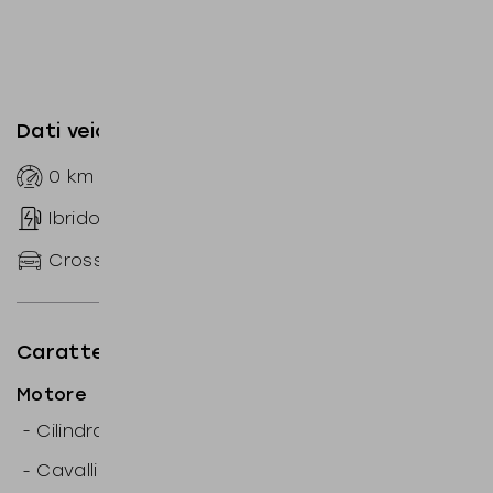
Dati veicolo
0
km
--
Automatico
Ibrido benzina
sequenziale
CrossOver
170
CV
Caratteristiche tecniche
Motore
3
-
Cilindrata: 1.499
cm
-
Cavalli motore: 170
CV