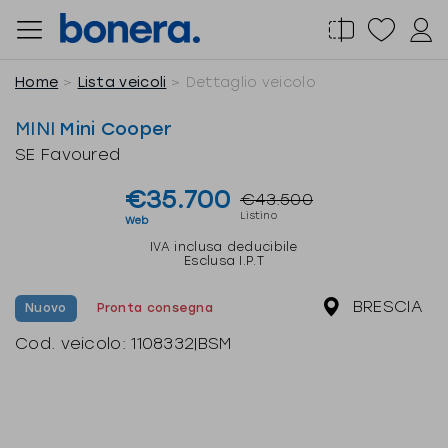
Salta
al
contenuto
Home
Lista veicoli
Dettaglio veicolo
MINI
Mini Cooper
SE Favoured
€35.700
€43.500
Listino
Web
IVA inclusa deducibile
Esclusa I.P.T
BRESCIA
Nuovo
Pronta consegna
Cod. veicolo:
1108332|BSM