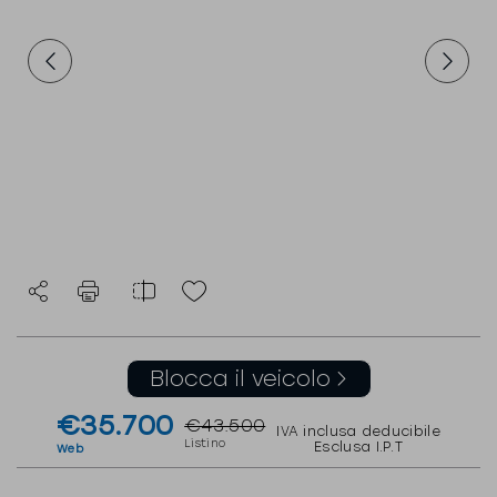
Blocca il veicolo
€35.700
€43.500
IVA inclusa deducibile
Listino
Esclusa I.P.T
Web