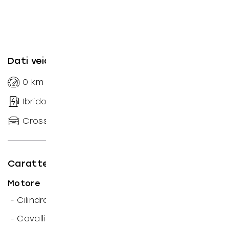
Dati veicolo
0
km
--
Automatico
Ibrido diesel
sequenziale
CrossOver
163
CV
Caratteristiche tecniche
Motore
3
-
Cilindrata: 1.995
cm
-
Cavalli motore: 163
CV