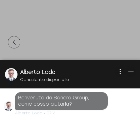
Alberto Loda
Consulente disponibile
Benvenuto da Bonera Group,
come posso aiutarla?
Alberto Loda
•
07:16
€94.200
€106.300
IVA inclusa deducibile
Listino
I.P.T e messa su strada esclusi
Promo