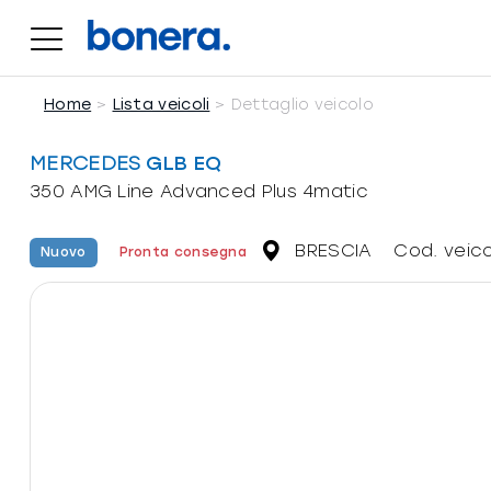
Salta
al
350 AMG Line Advanced Plus 4matic
contenuto
Home
Lista veicoli
Dettaglio veicolo
MERCEDES
GLB EQ
350 AMG Line Advanced Plus 4matic
BRESCIA
Cod. veic
Nuovo
Pronta consegna