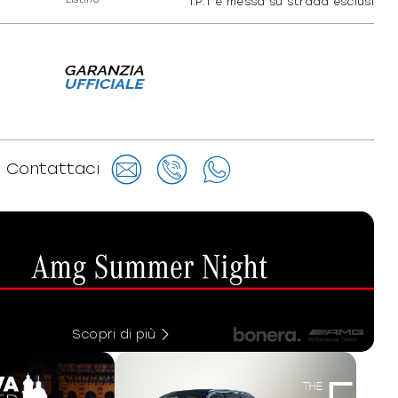
I.P.T e messa su strada esclusi
Contattaci
Scopri di più