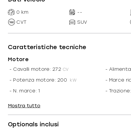
0
km
--
CVT
SUV
Caratteristiche tecniche
Motore
-
Cavalli motore: 272
-
Alimenta
CV
-
Potenza motore: 200
-
Marce ri
kW
-
N. marce: 1
-
Trazione:
-
Coppia: 515
-
Rapport
Mostra tutto
87.72
kW/
-
Portata: 500
kg
Optionals inclusi