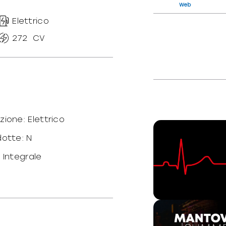
Web
Elettrico
272
CV
zione: Elettrico
dotte: N
 Integrale
o peso/potenza:
T