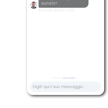
aiutarla?
Riccardo Bianchi
•
13:57
Powered by