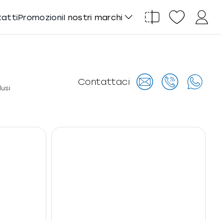
tatti
Promozioni
I nostri marchi
Contattaci
lusi