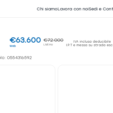
Chi siamo
Lavora con noi
Sedi e Con
€63.600
€72.000
IVA inclusa deducibile
Listino
I.P.T e messa su strada esc
Web
olo:
0554316592