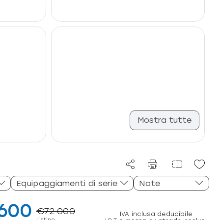
Mostra tutte
Equipaggiamenti di serie
Note
600
€72.000
IVA inclusa deducibile
Listino