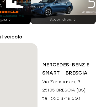
i più
Scopri di più
il veicolo
MERCEDES-BENZ E
SMART - BRESCIA
Via Zammarchi, 3
25135 BRESCIA (BS)
tel: 030.37.18.660