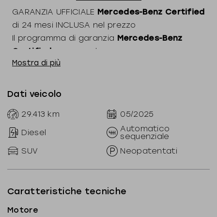
GARANZIA UFFICIALE
Mercedes-Benz Certified
di 24 mesi INCLUSA nel prezzo
Il programma di garanzia
Mercedes-Benz
Certified
comprende:
Mostra di più
150 controlli di qualità
Tagliando pre-consegna
Dati veicolo
Certificazione percorrenza chilometrica
Trasparenza storia manutentiva -
29.413
km
05/2025
curriculum vitae vettura
Automatico
Diesel
sequenziale
Copertura totale delle parti meccaniche
ed elettroniche esclusi i materiali soggetti
SUV
Neopatentati
ad usura
Costo della manodopera dell'Assistenza
Mercedes-Benz sempre incluso
Caratteristiche tecniche
Pacchetto assistenza Mobilo valido in
Motore
tutta Europa