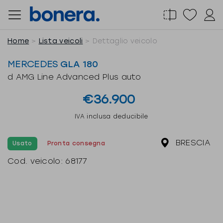
Salta
al
contenuto
Home
Lista veicoli
Dettaglio veicolo
MERCEDES
GLA 180
d AMG Line Advanced Plus auto
€36.900
IVA inclusa deducibile
BRESCIA
Usato
Pronta consegna
Cod. veicolo:
68177