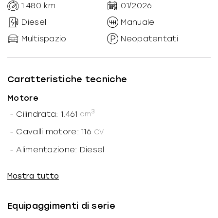
1.480
km
01/2026
Diesel
Manuale
Multispazio
Neopatentati
Caratteristiche tecniche
Motore
3
-
Cilindrata: 1.461
cm
-
Cavalli motore: 116
CV
-
Alimentazione: Diesel
-
Potenza motore: 85
kW
Mostra tutto
-
Cilindri: 4
-
Marce ridotte: N
Equipaggimenti di serie