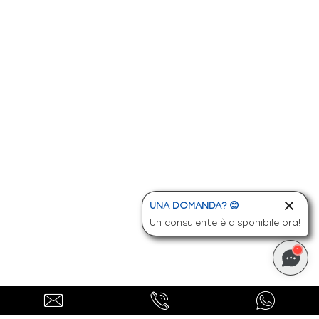
-
Serbatoio liquido lavacristallo, volume
maggiore
-
Sicurezza
-
Sistema di assistenza al mantenimento della
corsia
-
Sistema di chiamata d'emergenza
-
Specchietti retrovisori elettrici - riscaldabili
-
Specchietti retrovisori in tinta
UNA DOMANDA? 😊
-
Specchietto retrovisore interno
Un consulente è disponibile ora!
-
Tachimetro in km
1
-
Tasche su schienali dei sedili anteriori
-
Telecamera posteriore
-
Traffic information