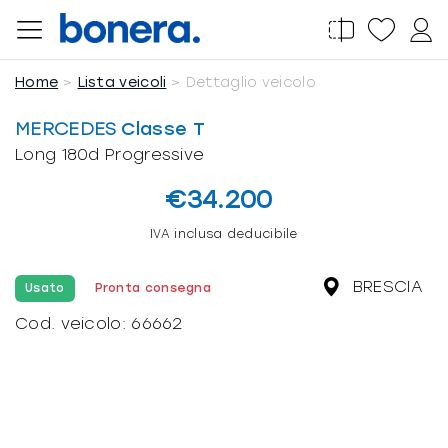
Salta
al
contenuto
Home
Lista veicoli
Dettaglio veicolo
MERCEDES
Classe T
Long 180d Progressive
€34.200
IVA inclusa deducibile
BRESCIA
Usato
Pronta consegna
Cod. veicolo:
66662