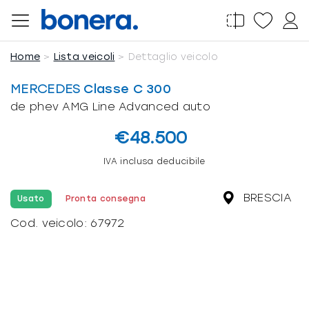
Salta
al
contenuto
Home
Lista veicoli
Dettaglio veicolo
MERCEDES
Classe C 300
de phev AMG Line Advanced auto
€48.500
IVA inclusa deducibile
BRESCIA
Usato
Pronta consegna
Cod. veicolo:
67972