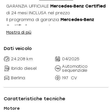
GARANZIA UFFICIALE
Mercedes-Benz Certified
di 24 mesi INCLUSA nel prezzo
Il programma di garanzia
Mercedes-Benz
Certified
comprende:
Mostra di più
150 controlli di qualità
Tagliando pre-consegna
Dati veicolo
Certificazione percorrenza chilometrica
Trasparenza storia manutentiva -
24.208
km
04/2025
curriculum vitae vettura
Automatico
Ibrido diesel
sequenziale
Copertura totale delle parti meccaniche
ed elettroniche esclusi i materiali soggetti
Berlina
197
CV
ad usura
Costo della manodopera dell'Assistenza
Mercedes-Benz sempre incluso
Caratteristiche tecniche
Pacchetto assistenza Mobilo valido in
Motore
tutta Europa