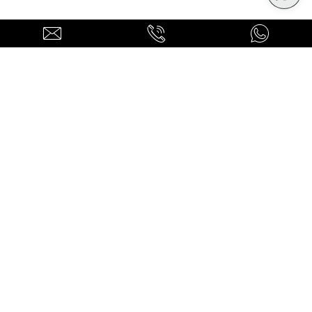
mo
-
Sistema di rilevamento automatico del limite
di ve
-
Sistema multimediale MBUX
-
Sospensioni posteriori autolivellanti
-
Styling AMG
-
Summer tyres
Ti potrebbero interessare
-
Supporto lombare regolabile
anche
-
TIREFIT
-
Tappetini in velours sportivi AMG
-
Telecamera per la retromarcia assistita
-
Tergicristalli con sensore pioggia
-
Vetri atermici sfumati scuri