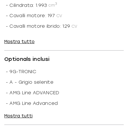
3
-
Cilindrata: 1.993
cm
-
Cavalli motore: 197
CV
-
Cavalli motore ibrido: 129
CV
-
Cavalli totali: 313
CV
Mostra tutto
-
Alimentazione: Ibrido diesel
-
Potenza motore: 145
kW
Optionals inclusi
-
Potenza motore ibrido: 95
kW
-
9G-TRONIC
-
Potenza totale: 230
kW
-
A - Grigio selenite
-
Cilindri: 4
-
AMG Line ADVANCED
-
Marce ridotte: N
-
AMG Line Advanced
-
N. marce: 9
-
Acoustic ambient protection
Mostra tutti
-
Trazione: Posteriore
-
Active Distance Assist DISTRONIC