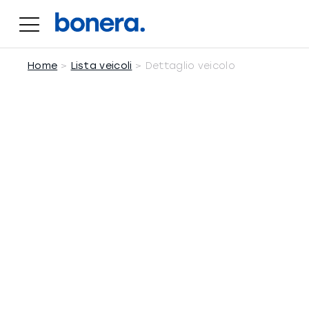
Salta
al
contenuto
Home
Lista veicoli
Dettaglio veicolo