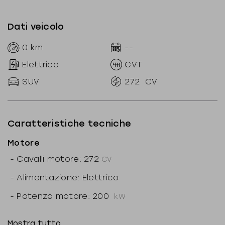
Dati veicolo
0
km
--
Elettrico
CVT
SUV
272
CV
Caratteristiche tecniche
Motore
-
Cavalli motore: 272
CV
-
Alimentazione: Elettrico
-
Potenza motore: 200
kW
-
Marce ridotte: N
Mostra tutto