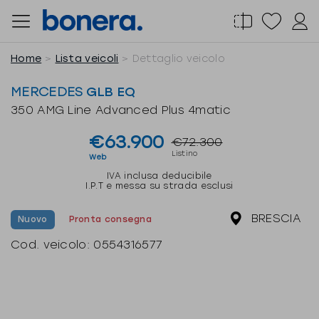
Salta
al
contenuto
Home
Lista veicoli
Dettaglio veicolo
MERCEDES
GLB EQ
350 AMG Line Advanced Plus 4matic
€63.900
€72.300
Listino
Web
IVA inclusa deducibile
I.P.T e messa su strada esclusi
BRESCIA
Nuovo
Pronta consegna
Cod. veicolo:
0554316577