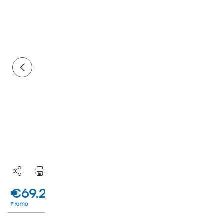
€69.200
€84.800
IVA inclusa deducibile
Listino
I.P.T e messa su strada esclusi
Promo