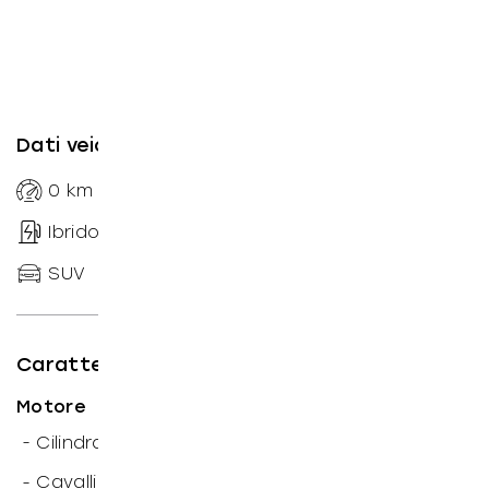
Dati veicolo
0
km
--
Automatico
Ibrido diesel
sequenziale
SUV
197
CV
Caratteristiche tecniche
Motore
3
-
Cilindrata: 1.993
cm
-
Cavalli motore: 197
CV