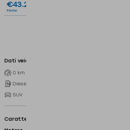
€43.200
€51.600
IVA inclusa deducibile
Listino
I.P.T e messa su strada esclusi
Promo
Dati veicolo
0
km
--
Automatico
Diesel
sequenziale
SUV
150
CV
Caratteristiche tecniche