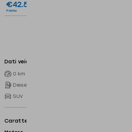
€42.500
€50.900
IVA inclusa deducibile
Listino
I.P.T e messa su strada esclusi
Promo
Dati veicolo
0
km
--
Automatico
Diesel
sequenziale
SUV
150
CV
Caratteristiche tecniche