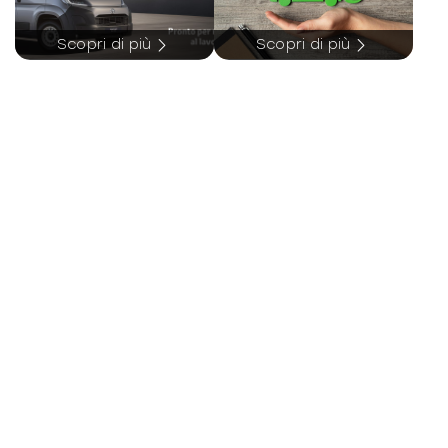
-
Fari led high performance
Scopri di più
Scopri di più
-
Giubbetto ad alta visibilità per guidatore
-
Guida a SX
-
Hands-free access
-
Identification label with VIN number
-
Impianto frenante ad alte prestazioni
-
Indicatore cinture allacciate nel quadro
strumenti
-
KEYLESS-GO
-
Kit aerodinamico AMG
-
Kneebag per il guidatore
-
Luci soffuse «ambient»