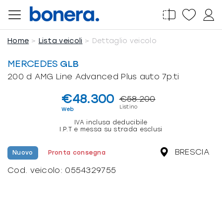
Salta
al
contenuto
Home
Lista veicoli
Dettaglio veicolo
MERCEDES
GLB
200 d AMG Line Advanced Plus auto 7p.ti
€48.300
€58.200
Listino
Web
IVA inclusa deducibile
I.P.T e messa su strada esclusi
BRESCIA
Nuovo
Pronta consegna
Cod. veicolo:
0554329755