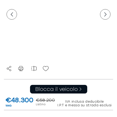
Blocca il veicolo
€48.300
€58.200
IVA inclusa deducibile
Listino
I.P.T e messa su strada esclusi
Web