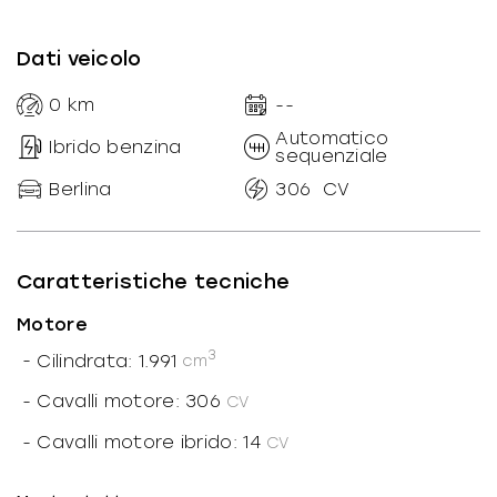
Dati veicolo
0
km
--
Automatico
Ibrido benzina
sequenziale
Berlina
306
CV
Caratteristiche tecniche
Motore
3
-
Cilindrata: 1.991
cm
-
Cavalli motore: 306
CV
-
Cavalli motore ibrido: 14
CV
-
Alimentazione: Ibrido benzina