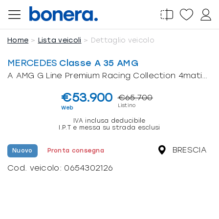
Salta
al
A AMG G Line Premium Racing Collection 4matic auto
contenuto
Home
Lista veicoli
Dettaglio veicolo
MERCEDES
Classe A 35 AMG
A AMG G Line Premium Racing Collection 4matic auto
€53.900
€65.700
Listino
Web
IVA inclusa deducibile
I.P.T e messa su strada esclusi
BRESCIA
Nuovo
Pronta consegna
Cod. veicolo:
0654302126