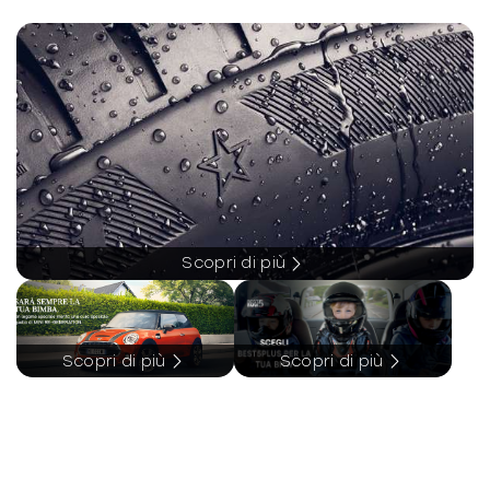
-
Exit warning assistant
-
Volante in pelle
-
Funzioni ampliate MBUX
-
Giubbetto ad alta visibilità per guidatore
-
Guida a SX
-
Identification no. (US-VIN)
-
Illuminazione esterna di orientamento con
proiezio
Scopri di più
-
Indicatore cinture allacciate nel quadro
strumenti
-
KEYLESS-GO
Scopri di più
Scopri di più
-
Kit aerodinamico AMG
-
Kneebag per il guidatore
-
Luci soffuse «ambient»