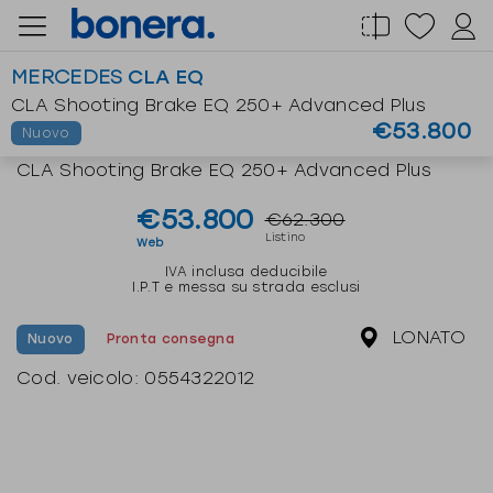
Salta
al
MERCEDES
CLA EQ
contenuto
Home
Lista veicoli
Dettaglio veicolo
CLA Shooting Brake EQ 250+ Advanced Plus
€53.800
Nuovo
MERCEDES
CLA EQ
CLA Shooting Brake EQ 250+ Advanced Plus
€53.800
€62.300
Listino
Web
IVA inclusa deducibile
I.P.T e messa su strada esclusi
LONATO
Nuovo
Pronta consegna
Cod. veicolo:
0554322012