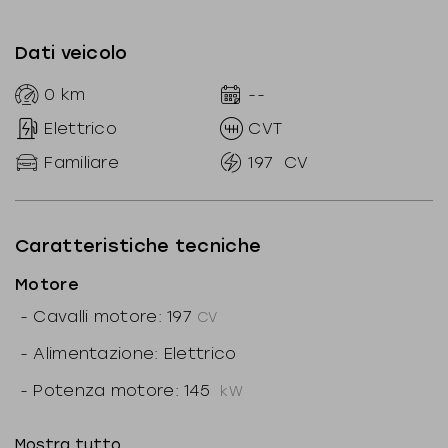
Dati veicolo
0
km
--
Elettrico
CVT
Familiare
197
CV
Caratteristiche tecniche
Motore
-
Cavalli motore: 197
CV
-
Alimentazione: Elettrico
-
Potenza motore: 145
kW
-
Marce ridotte: N
Mostra tutto