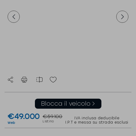
Blocca il veicolo
€49.000
€59.100
IVA inclusa deducibile
Listino
I.P.T e messa su strada esclusi
Web