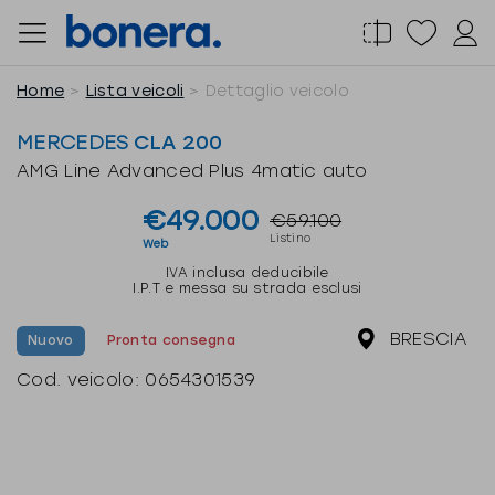
Salta
al
contenuto
Home
Lista veicoli
Dettaglio veicolo
MERCEDES
CLA 200
AMG Line Advanced Plus 4matic auto
€49.000
€59.100
Listino
Web
IVA inclusa deducibile
I.P.T e messa su strada esclusi
BRESCIA
Nuovo
Pronta consegna
Cod. veicolo:
0654301539