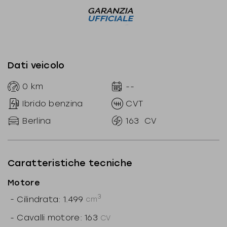
Dati veicolo
0
km
--
Ibrido benzina
CVT
Berlina
163
CV
Caratteristiche tecniche
Motore
3
-
Cilindrata: 1.499
cm
-
Cavalli motore: 163
CV