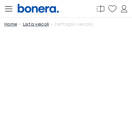
Salta
al
contenuto
Home
Lista veicoli
Dettaglio veicolo