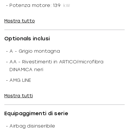
-
Potenza motore: 139
kW
-
Marce ridotte: N
Mostra tutto
-
Trazione: Integrale
-
Coppia: 390
Optionals inclusi
-
Rapporto peso/potenza: 65.88
kW/T
-
A - Grigio montagna
-
Portata: 425
kg
-
AA - Rivestimenti in ARTICO/microfibra
DINAMICA neri
Dimensioni
-
AMG LINE
-
Altezza: 161
cm
-
AMG Line Advanced
-
Larghezza: 183
cm
Mostra tutti
-
Acoustic ambient protection
-
Lunghezza: 446
cm
-
Aerial for GPS
Equipaggimenti di serie
-
Passo: 273
cm
-
Alette parasole con deflettore estendibile
-
Peso: 2.110
kg
-
Airbag disinseribile