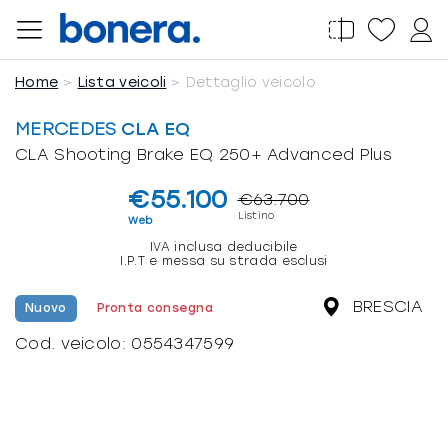
Salta
al
contenuto
Home
Lista veicoli
Dettaglio veicolo
MERCEDES
CLA EQ
CLA Shooting Brake EQ 250+ Advanced Plus
€55.100
€63.700
Listino
Web
IVA inclusa deducibile
I.P.T e messa su strada esclusi
BRESCIA
Nuovo
Pronta consegna
Cod. veicolo:
0554347599