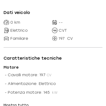
Dati veicolo
0
km
--
Elettrico
CVT
Familiare
197
CV
Caratteristiche tecniche
Motore
-
Cavalli motore: 197
CV
-
Alimentazione: Elettrico
-
Potenza motore: 145
kW
-
Marce ridotte: N
Mostra tutto