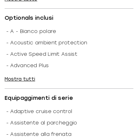
-
N. marce: 1
-
Trazione: Posteriore
Optionals inclusi
-
Coppia: 335
-
A - Bianco polare
-
Rapporto peso/potenza: 69.88
kW/T
-
Acoustic ambient protection
-
Portata: 460
kg
-
Active Speed Limit Assist
Dimensioni
-
Advanced Plus
-
Altezza: 147
cm
-
Airbag centrale
Mostra tutti
-
Larghezza: 186
cm
-
Assetto comfort
Equipaggimenti di serie
-
Lunghezza: 472
cm
-
Avvertimento discesa
-
Passo: 279
cm
-
Bagagliaio anteriore manuale
-
Adaptive cruise control
-
Peso: 2.075
kg
-
Blind Spot Assist
-
Assistente al parcheggio
-
Peso vuoto: 2.000
kg
-
Blind Spot Assist Plus
-
Assistente alla frenata