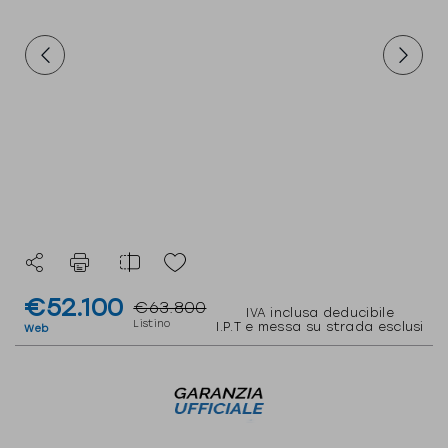
€52.100
€63.800
IVA inclusa deducibile
Listino
I.P.T e messa su strada esclusi
Web
Dati veicolo
0
km
--
Automatico