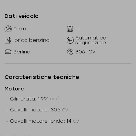
Ibrido benzina
sequenziale
Berlina
306
CV
Caratteristiche tecniche
Motore
3
-
Cilindrata: 1.991
cm
-
Cavalli motore: 306
CV
-
Cavalli motore ibrido: 14
CV
-
Alimentazione: Ibrido benzina
Mostra tutto
-
Potenza motore: 225
kW
-
Potenza motore ibrido: 10
kW
Optionals inclusi
-
Cilindri: 4
-
8G-DCT