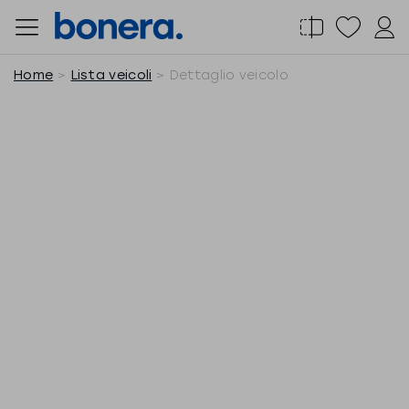
Salta
al
contenuto
Home
Lista veicoli
Dettaglio veicolo