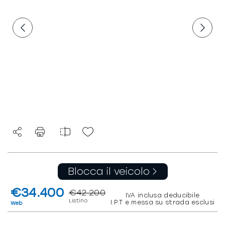
Blocca il veicolo
€34.400
€42.200
IVA inclusa deducibile
Listino
I.P.T e messa su strada esclusi
Web