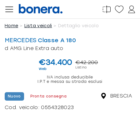
Salta
al
contenuto
Home
Lista veicoli
Dettaglio veicolo
MERCEDES
Classe A 180
d AMG Line Extra auto
€34.400
€42.200
Listino
Web
IVA inclusa deducibile
I.P.T e messa su strada esclusi
BRESCIA
Nuovo
Pronta consegna
Cod. veicolo:
0554328023