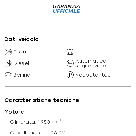
Dati veicolo
0
km
--
Automatico
Diesel
sequenziale
Berlina
Neopatentati
Caratteristiche tecniche
Motore
3
-
Cilindrata: 1.950
cm
-
Cavalli motore: 116
CV