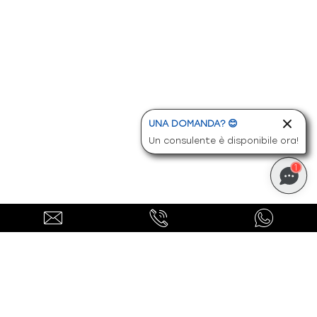
-
Sistema di chiamata d'emergenza
mercedes-benz
-
Sistema di ricarica wireless per dispositivi
mobil
-
Sistema di rilevamento automatico del limite
UNA DOMANDA? 😊
di ve
Un consulente è disponibile ora!
-
Specifiche italia
1
-
Sterzo diretto
-
Supporto lombare regolabile su 4 parametri
-
Tappetini AMG
-
Telecamera posteriore per la retromarcia
assistita
-
Tergicristalli con sensore pioggia