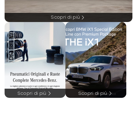
-
Giubbetto ad alta visibilità per guidatore
Scopri di più
-
Guida a SX
-
Identification no. (US-VIN)
-
Impianto frenante ad alte prestazioni
-
Indicatore cinture allacciate nel quadro
strumenti
-
KEYLESS-GO
-
Kit aerodinamico AMG
Scopri di più
Scopri di più
-
Kneebag per il guidatore
-
Luci soffuse «ambient»
-
MBUX multimedia system
-
MBUX navigation premium