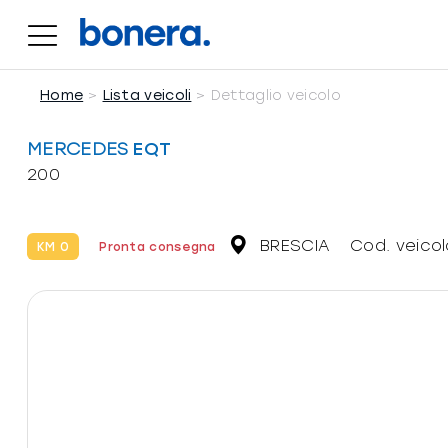
Salta
al
contenuto
Home
Lista veicoli
Dettaglio veicolo
MERCEDES
EQT
200
BRESCIA
Cod. veico
KM 0
Pronta consegna