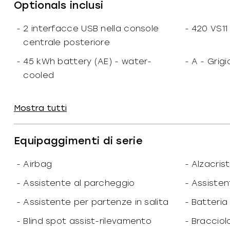
Optionals inclusi
Dimensioni
-
2 interfacce USB nella console
-
420 VS11
-
Altezza: 181
-
Larghezz
cm
centrale posteriore
-
Lunghezza: 450
-
Passo: 2
cm
-
45 kWh battery (AE) - water-
-
A - Grig
cooled
-
Peso: 2.015
-
Peso vuo
kg
-
AC charging 22 kW / DC charging
-
ATTENTIO
-
Porte: 5
-
Posti: 5
Mostra tutti
75 kW
-
Massa: 2.390
-
Capacità
kg
-
Active Brake Assist
-
Active L
-
Capacità di traino: 1.500
kg
Equipaggimenti di serie
-
Active Safety package
-
Airbag ce
Prestazioni
per il to
-
Airbag
-
Alzacrista
-
Velocità: 132
-
Accelera
Km/h
-
Airbag conducente e passeggero
-
Alzacrist
-
Assistente al parcheggio
-
Assisten
anteriore
scorrevol
Sistema elettrico
-
Assistente per partenze in salita
-
Batteria
-
Alzacristallo ant.elettr.con
-
Ausilio al
-
Capacità batteria: 45.00
-
Blind spot assist-rilevamento
-
Bracciol
funzione Comfort
holder)