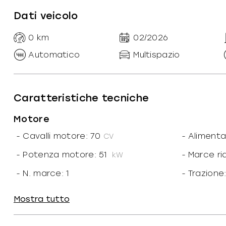
Dati veicolo
0
km
02/2026
Automatico
Multispazio
Caratteristiche tecniche
Motore
-
Cavalli motore: 70
-
Alimenta
CV
-
Potenza motore: 51
-
Marce ri
kW
-
N. marce: 1
-
Trazione
-
Coppia: 245
-
Rapport
Mostra tutto
25.31
kW/
-
Portata: 450
kg