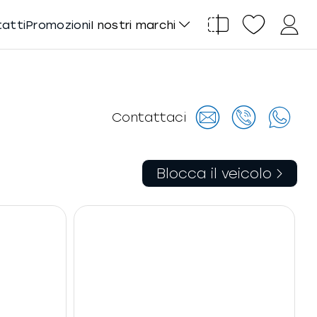
tatti
Promozioni
I nostri marchi
Contattaci
Blocca il veicolo