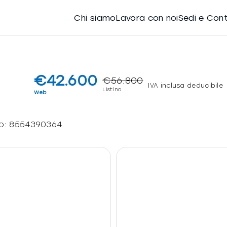
Chi siamo
Lavora con noi
Sedi e Con
€42.600
€56.800
IVA inclusa deducibile
Listino
Web
lo:
8554390364