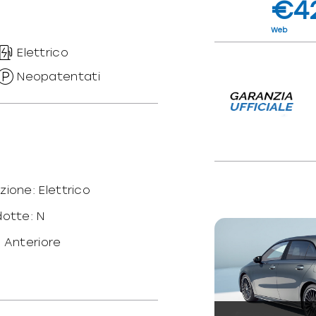
€4
Web
Elettrico
Neopatentati
zione: Elettrico
dotte: N
: Anteriore
o peso/potenza:
T