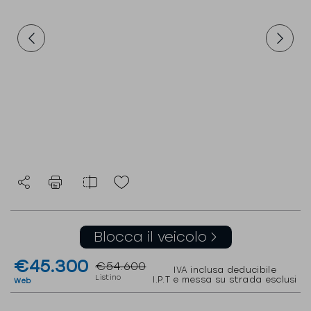
Blocca il veicolo
€45.300
€54.600
IVA inclusa deducibile
Listino
I.P.T e messa su strada esclusi
Web