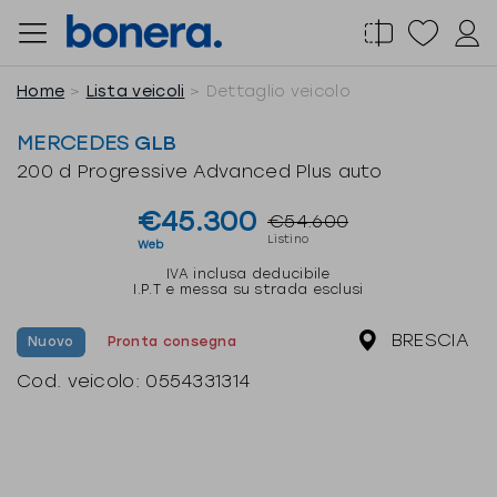
Salta
al
contenuto
Home
Lista veicoli
Dettaglio veicolo
MERCEDES
GLB
200 d Progressive Advanced Plus auto
€45.300
€54.600
Listino
Web
IVA inclusa deducibile
I.P.T e messa su strada esclusi
BRESCIA
Nuovo
Pronta consegna
Cod. veicolo:
0554331314