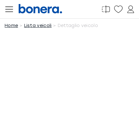
Salta
al
contenuto
Home
Lista veicoli
Dettaglio veicolo