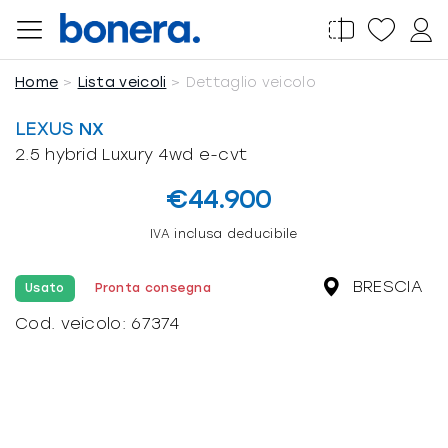
Salta
al
contenuto
Home
Lista veicoli
Dettaglio veicolo
LEXUS
NX
2.5 hybrid Luxury 4wd e-cvt
€44.900
IVA inclusa deducibile
BRESCIA
Usato
Pronta consegna
Cod. veicolo:
67374