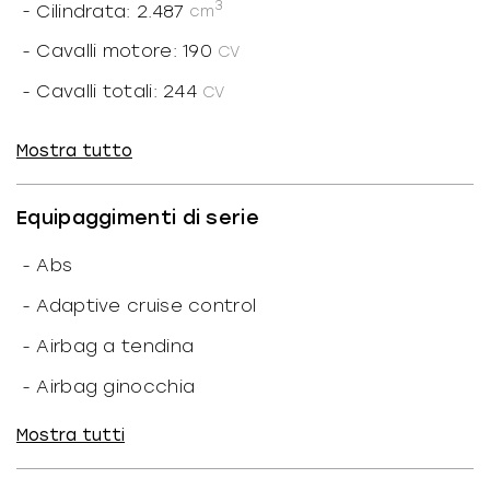
3
-
Cilindrata: 2.487
cm
-
Cavalli motore: 190
CV
-
Cavalli totali: 244
CV
-
Alimentazione: Ibrido benzina
Mostra tutto
-
Potenza motore: 140
kW
-
Potenza totale: 179
kW
Equipaggimenti di serie
-
Cilindri: 4
-
Abs
-
Marce ridotte: N
-
Adaptive cruise control
-
Trazione: Integrale
-
Airbag a tendina
-
Cavalli fiscali: 23
CF
-
Airbag ginocchia
-
Coppia: 221/4400
-
Airbag guida
Mostra tutti
-
N. giri: 6.000
1/min
-
Airbag laterali