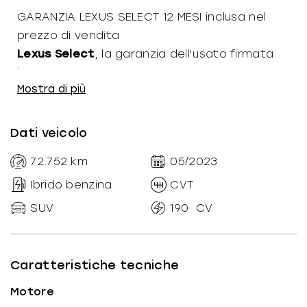
GARANZIA LEXUS SELECT 12 MESI inclusa nel
prezzo di vendita
Lexus Select
, la garanzia dell'usato firmata
Lexus
Mostra di più
Autovetture certificate da 111 controlli e
garantite dal Contratto Certo Lexus Select. Al
momento dell'acquisto sarà rilasciata
Dati veicolo
un'attestazione di conformità e una
72.752
km
05/2023
certificazione sul chilometraggio e sullo stato
della vettura. In più, potrete contare su una
Ibrido benzina
CVT
garanzia commerciale 12 mesi estesa anche
SUV
190
CV
alle componenti Hybrid a copertura guasti e
un'assistenza stradale attiva 24 ore su 24 in
tutta Europa con possibilità di auto sostitutiva.
Caratteristiche tecniche
Motore