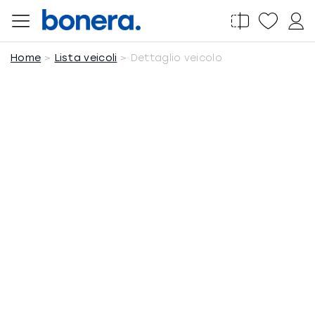
Salta
al
contenuto
Home
Lista veicoli
Dettaglio veicolo