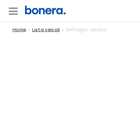
Salta
al
contenuto
Home
Lista veicoli
Dettaglio veicolo