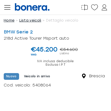
Salta
al
contenuto
Home
Lista veicoli
Dettaglio veicolo
BMW
Serie 2
218d Active Tourer Msport auto
€45.200
€54.600
Listino
Web
IVA inclusa deducibile
Esclusa I.P.T
Brescia
Nuovo
Veicolo in arrivo
Cod. veicolo:
5408064