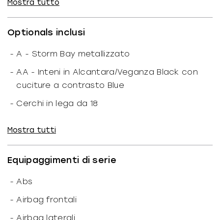
Mostra tutto
-
Cilindri: 4
-
Marce ridotte: N
Optionals inclusi
-
N. marce: 7
-
A - Storm Bay metallizzato
-
Trazione: Anteriore
-
AA - Inteni in Alcantara/Veganza Black con
-
Cavalli fiscali: 20
cuciture a contrasto Blue
CF
-
Coppia: 360/1500
-
Cerchi in lega da 18
-
N. giri: 3.750
-
Premium Package
1/min
Mostra tutti
-
Valvole: 4
-
Radar
-
Rapporto peso/potenza: 67.90
-
S01LX Cerchi in lega leggera da 18" Style 838
kW/T
Equipaggimenti di serie
M Double Spoke
-
Portata: 465
kg
-
Abs
-
S02PA Bullone antifurto
Dimensioni
-
Airbag frontali
-
S02TC Cambio automatico sportivo a doppia
-
Altezza: 158
cm
-
Airbag laterali