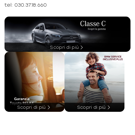
-
S09T2 Dettagli interni MSport
tel: 030.37.18.660
-
Garanzia aggiuntiva BEST4
-
S0Z4B Portatarga Msport
-
Illuminazione abitacolo
-
Sedili posteriori regolabili
-
Illuminazione ambientale
-
Sistema di guida assistita
-
Impianto audio con touchscreen
-
Vetri scuri
Scopri di più
-
Impianto di scarico
-
Indicatore pressione pneumatici
-
Indicatori di direzione integrati negli
specchietti retrovisori
-
Interni in alcantara e pelle
-
Interni personalizzazione colori
Scopri di più
Scopri di più
-
Kit riparazione pneumatici / tirefit
-
Maniglie delle portiere integrate nella