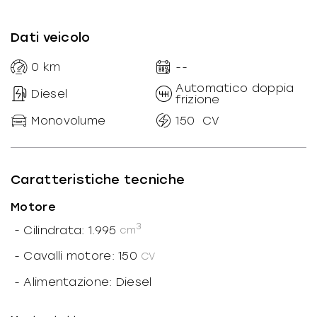
Dati veicolo
0
km
--
Automatico doppia
Diesel
frizione
Monovolume
150
CV
Caratteristiche tecniche
Motore
3
-
Cilindrata: 1.995
cm
-
Cavalli motore: 150
CV
-
Alimentazione: Diesel
-
Potenza motore: 110
kW