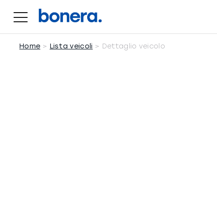
Salta
al
contenuto
Home
Lista veicoli
Dettaglio veicolo