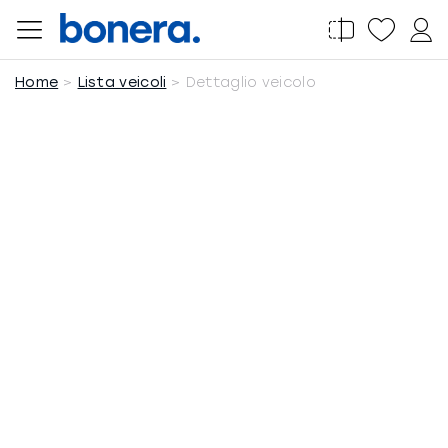
Salta
al
contenuto
Home
Lista veicoli
Dettaglio veicolo