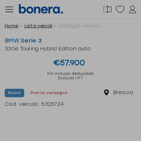
Salta
al
contenuto
Home
Lista veicoli
Dettaglio veicolo
BMW
Serie 3
330e Touring Hybrid Edition auto
€57.900
IVA inclusa deducibile
Esclusa I.P.T
Brescia
Nuovo
Pronta consegna
Cod. veicolo:
5325724