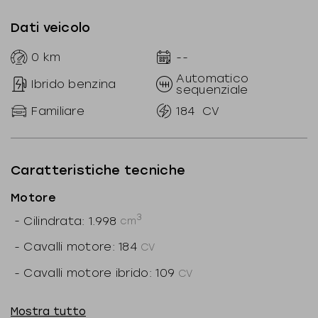
Dati veicolo
0
km
--
Automatico
Ibrido benzina
sequenziale
Familiare
184
CV
Caratteristiche tecniche
Motore
3
-
Cilindrata: 1.998
cm
-
Cavalli motore: 184
CV
-
Cavalli motore ibrido: 109
CV
-
Cavalli totali: 292
CV
Mostra tutto