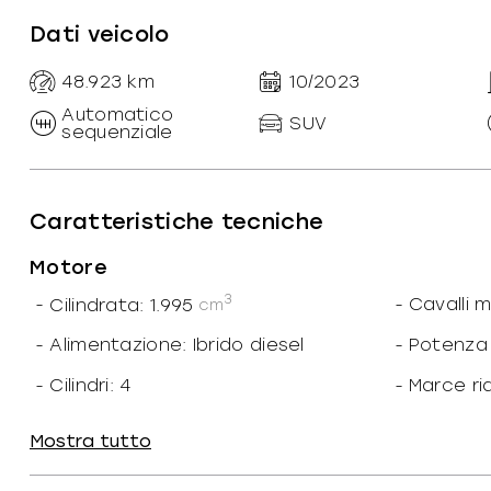
Dati veicolo
48.923
km
10/2023
Automatico
SUV
sequenziale
Caratteristiche tecniche
Motore
3
-
Cilindrata: 1.995
-
Cavalli 
cm
-
Alimentazione: Ibrido diesel
-
Potenza
-
Cilindri: 4
-
Marce ri
-
N. marce: 8
-
Trazione:
Mostra tutto
-
Cavalli fiscali: 20
-
Coppia: 
CF