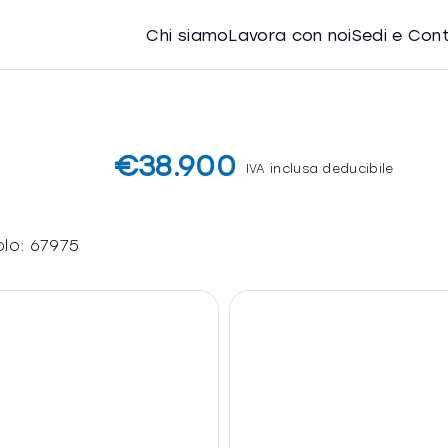
Chi siamo
Lavora con noi
Sedi e Con
€38.900
IVA inclusa deducibile
olo:
67975