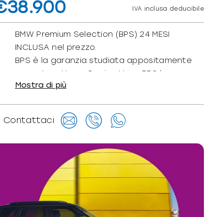
€38.900
IVA inclusa deducibile
BMW Premium Selection (BPS) 24 MESI
INCLUSA nel prezzo.
BPS è la garanzia studiata appositamente
per autovetture. Ogni vettura BPS ha
Mostra di più
superato 92 test di controllo ed è garantita
24 mesi sia contro guasti meccanici che
elettrici. BPS comprende il servizio di
Contattaci
assistenza e mobilità (24/7 in tutta Europa).