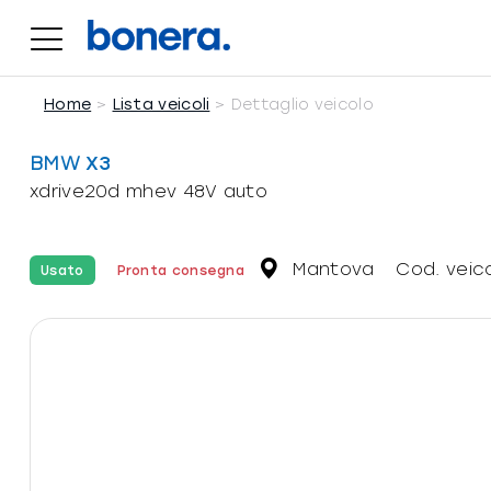
Salta
al
contenuto
Home
Lista veicoli
Dettaglio veicolo
BMW
X3
xdrive20d mhev 48V auto
Mantova
Cod. veic
Usato
Pronta consegna