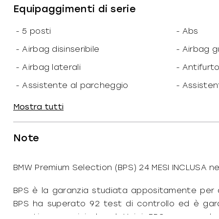
-
N. giri: 4.000
-
Valvole: 
Equipaggimenti di serie
1/min
-
Rapporto peso/potenza:
-
Portata:
-
5 posti
-
Abs
70.35
kW/T
-
Airbag disinseribile
-
Airbag g
Dimensioni
-
Airbag laterali
-
Antifurto
-
Altezza: 168
-
Larghezz
cm
-
Assistente al parcheggio
-
Assisten
-
Lunghezza: 471
-
Passo: 2
cm
-
BMW Connected Drive services
-
BMW Tele
Mostra tutti
-
Peso: 1.990
-
Peso vuot
kg
-
BMW xDrive status
-
Badge es
-
Pneumatici anteriori: 225/60 R18
-
Pneumati
Note
-
Barre sul tetto
-
Batteria
-
Porte: 5
-
Posti: 5
-
Battitacco anteriore
-
Bracciol
BMW Premium Selection (BPS) 24 MESI INCLUSA ne
-
Massa: 2.500
-
Capacità
kg
-
Bracciolo posteriore
-
Bulloni a
-
Capacità di traino: 2.000
-
Capacità
kg
BPS è la garanzia studiata appositamente per 
-
Cambio automatico a 8 marce
-
Cerchi in
BPS ha superato 92 test di controllo ed è gar
Prestazioni
-
Chiavi e telecomandi
-
Chiusura
guasti meccanici che elettrici. BPS comprende i