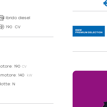
Ibrido diesel
190
CV
motore: 190
CV
 motore: 140
kW
dotte: N
 Integrale
400/1750