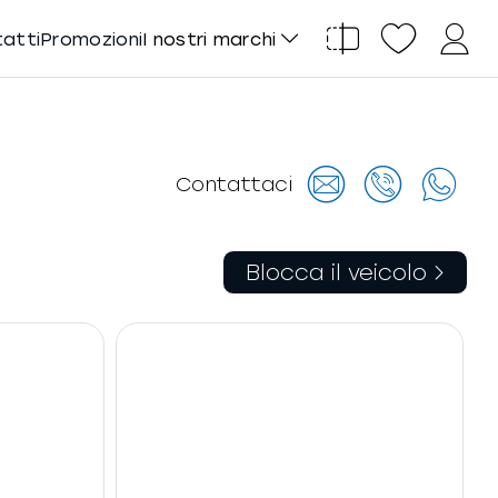
tatti
Promozioni
I nostri marchi
Contattaci
Blocca il veicolo