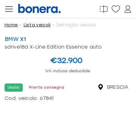
Salta
al
contenuto
Home
Lista veicoli
Dettaglio veicolo
BMW
X1
sdrive18d X-Line Edition Essence auto
€32.900
IVA inclusa deducibile
BRESCIA
Usato
Pronta consegna
Cod. veicolo:
67841