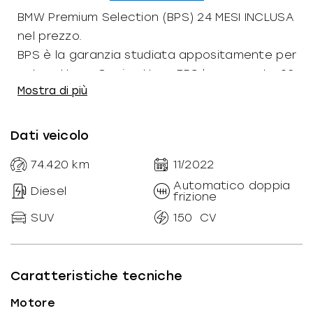
BMW Premium Selection (BPS) 24 MESI INCLUSA
nel prezzo.
BPS è la garanzia studiata appositamente per
autovetture. Ogni vettura BPS ha superato 92
Mostra di più
test di controllo ed è garantita 24 mesi sia
contro guasti meccanici che elettrici. BPS
comprende il servizio di assistenza e mobilità
Dati veicolo
(24/7 in tutta Europa).
74.420
km
11/2022
Automatico doppia
Diesel
frizione
SUV
150
CV
Caratteristiche tecniche
Motore