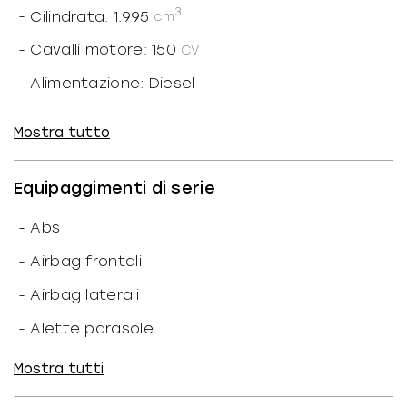
3
-
Cilindrata: 1.995
cm
-
Cavalli motore: 150
CV
-
Alimentazione: Diesel
-
Potenza motore: 110
kW
Mostra tutto
-
Cilindri: 4
-
Marce ridotte: N
Equipaggimenti di serie
-
N. marce: 7
-
Abs
-
Trazione: Anteriore
-
Airbag frontali
-
Cavalli fiscali: 20
CF
-
Airbag laterali
-
Coppia: 360/1500
-
Alette parasole
-
N. giri: 3.750
1/min
-
Alzacristalli elettrici
Mostra tutti
-
Valvole: 4
-
Antifurto