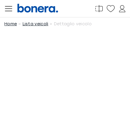
Salta
al
contenuto
Home
Lista veicoli
Dettaglio veicolo